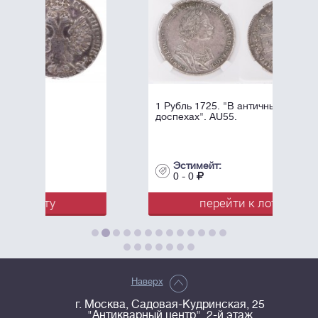
1 Рубль 1725. "В античных
доспехах". AU55.
Эстимейт:
0 - 0
перейти к лоту
Наверх
г. Москва, Садовая-Кудринская, 25
"Антикварный центр", 2-й этаж