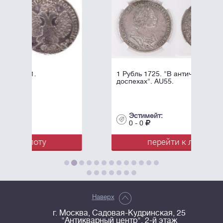
1 Рубль 1725. "В античных
доспехах". AU55.
Эстимейт:
0 - 0
перейти к лоту
Наверх
г. Москва, Садовая-Кудринская, 25
"Антикварный центр", 2-й этаж