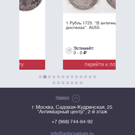
1 Рубль 1725. "В античных
доспехах". AU55.
Эстимейт:
0 - 0
перейти к лоту
Наверх
г. Москва, Садовая-Кудринская, 25
"Антикварный центр", 2-й этаж
+7 (968) 744-64-92
info@anticvarium.ru