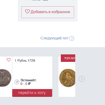
Добавить в избранное
Следующий лот
1 Рубль 1779. Для
дворцового обихода.
R.
Эстимейт:
0 - 0
перейти к лоту