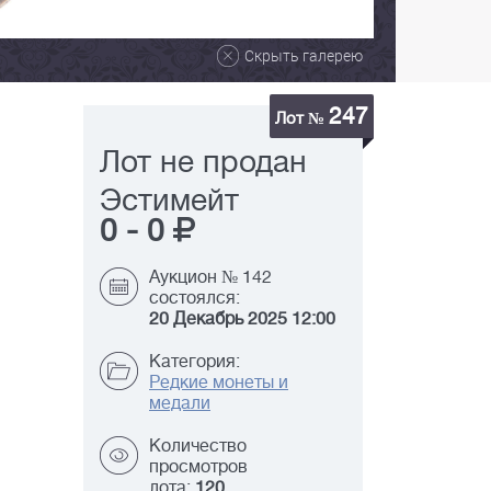
Скрыть галерею
247
Лот №
Лот не продан
Эстимейт
0
-
0
Аукцион № 142
состоялся:
20 Декабрь 2025 12:00
Категория:
Редкие монеты и
медали
Количество
просмотров
лота:
120