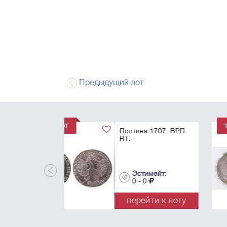
Предыдущий лот
1 Рубль 1725. "В
античных доспехах
AU55.
Эстимейт:
0 - 0
перейти к лот