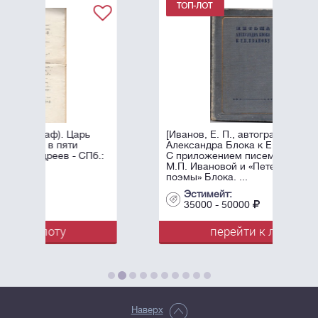
ь
[Иванов, Е. П., автограф] Письма
Александра Блока к Е.П. Иванову:
б.:
С приложением писем А. Блока к
М.П. Ивановой и «Петербургской
поэмы» Блока. ...
Эстимейт:
35000 - 50000
перейти к лоту
Наверх