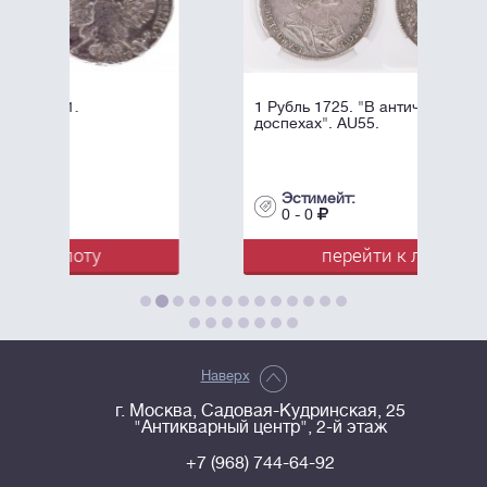
1 Рубль 1725. "В античных
доспехах". AU55.
Эстимейт:
0 - 0
перейти к лоту
Наверх
г. Москва, Садовая-Кудринская, 25
"Антикварный центр", 2-й этаж
+7 (968) 744-64-92