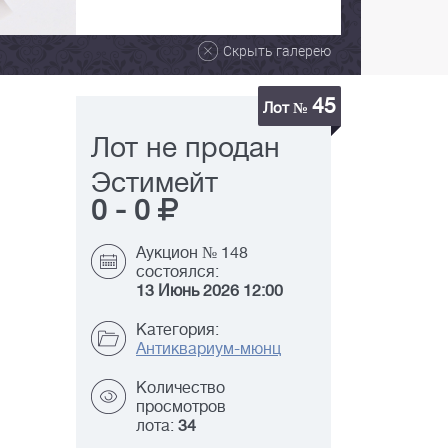
Скрыть галерею
45
Лот №
Лот не продан
Эстимейт
0
-
0
Аукцион № 148
состоялся:
13 Июнь 2026 12:00
Категория:
Антиквариум-мюнц
Количество
просмотров
лота:
34