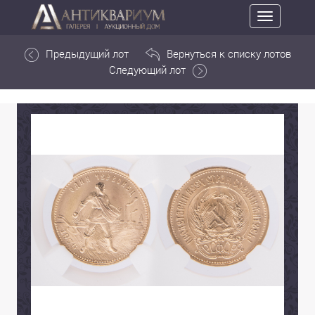
Toggle
navigation
Предыдущий лот
Вернуться к списку лотов
Следующий лот