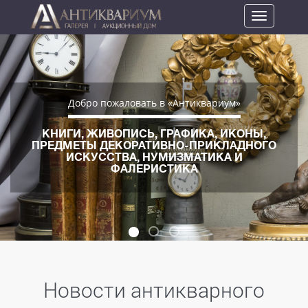
Toggle
navigation
Previous
Ne
Добро пожаловать в «Антиквариум»
КНИГИ, ЖИВОПИСЬ, ГРАФИКА, ИКОНЫ,
ПРЕДМЕТЫ ДЕКОРАТИВНО-ПРИКЛАДНОГО
ИСКУССТВА, НУМИЗМАТИКА И
ФАЛЕРИСТИКА
Новости антикварного