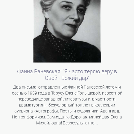
Фаина Раневская: "Я часто теряю веру в
Свой - Божий дар"
Два письма, отправленные Фаиной Раневской летом и
осенью 1959 года в Тарусу Елене Голышевой, известной
переводчице западной литературы и, в частности,
драматургии, - безусловный топ-лот в коллекции
аукциона «Автографы. Поэты и художники. Авангард.
Нонконформизм. Самиздат».«Дорогая, милейшая Елена
Михайловна! Безрезультатно ...