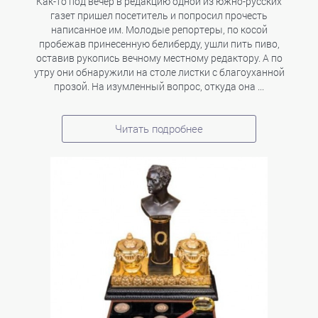
Как-то под вечер в редакцию одной из южно-русских
газет пришел посетитель и попросил прочесть
написанное им. Молодые репортеры, по косой
пробежав принесенную белиберду, ушли пить пиво,
оставив рукопись вечному местному редактору. А по
утру они обнаружили на столе листки с благоуханной
прозой. На изумленный вопрос, откуда она ...
Читать подробнее