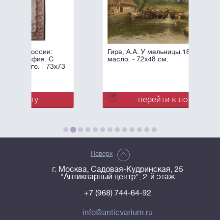
Гирв, А.А. У мельницы.1897. Холст,
масло. - 72x48 см.
перейти к лоту
Наверх
г. Москва, Садовая-Кудринская, 25
"Антикварный центр", 2-й этаж
+7 (968) 744-64-92
info@anticvarium.ru