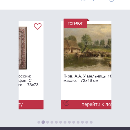
Гирв, А.А. У мельницы.1897. Холст,
масло. - 72x48 см.
х73
перейти к лоту