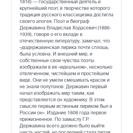
1816) — государственный деятель и
крупнейший поэт, в творчестве которого
традиция русского классицизма достигла
своего апогея. Поэт и биограф
Державина Владислав Ходасевич (1886-
1939), говоря о его вкладе в
отечественную литературу, замечал, что
«додержавинская лирика почти сплошь
была условна. И внешний мир, и
собственные свои чувства поэты
изображали в их «идеальном», несколько
отвлеченном, чистейшем и простейшем
виде. Они не умели смешивать красок и
не знали полутонов. Державин первый
начал изображать мир таким, как
представляется он художнику. В этом
смысле первым истинным лириком был в
России он». Издание 1808 года первое
прижизненное. По замыслу Г.Р.
Державина всего должно было выйти
шесть частей, но последней стала пятая