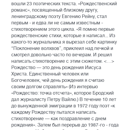
вошли 23 поэтических текста. «Рождественский
романс», посвященный близкому другу,
ленинградскому поэту Евгению Рейну, стал
первым - и едва ли не самым известным -
стихотворением этого цикла. «Я помню первые
рождественские стихи, которые я написал... Из
какого-то журнальчика я вырезал себе картинку
“Поклонение волхвов”, приклеил над печкой и
смотрел довольно часто по вечерам. И решил
написать стихотворение с этим сюжетом. <…>
Рождество — это день рождения Иисуса
Христа. Единственный человек или
Богочеловек, чей день рождения я считаю
своим долгом справлять» (Из интервью
«Рождество: точка отсчета», которое Бродский
дал журналисту Петру Вайлю.) В течение 10 лет
до вынужденной эмиграции в 1972 году поэт «к
каждому Рождеству пытался написать
стихотворение — как поздравление с днем
рождения». Затем был перерыв до 1987-го - года