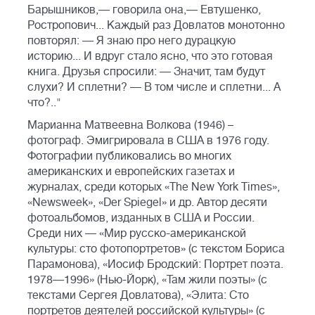
Барышников,— говорила она,— Евтушенко,
Ростропович... Каждый раз Довлатов монотонно
повторял: — Я знаю про него дурацкую
историю... И вдруг стало ясно, что это готовая
книга. Друзья спросили: — Значит, там будут
слухи? И сплетни? — В том числе и сплетни... А
что?.."
Марианна Матвеевна Волкова (1946) –
фотограф. Эмигрировала в США в 1976 году.
Фотографии публиковались во многих
американских и европейских газетах и
журналах, среди которых «The New York Times»,
«Newsweek», «Der Spiegel» и др. Автор десяти
фотоальбомов, изданных в США и России.
Среди них — «Мир русско-американской
культуры: сто фотопортретов» (с текстом Бориса
Парамонова), «Иосиф Бродский: Портрет поэта.
1978—1996» (Нью-Йорк), «Там жили поэты» (с
текстами Сергея Довлатова), «Элита: Сто
портретов деятелей российской культуры» (с