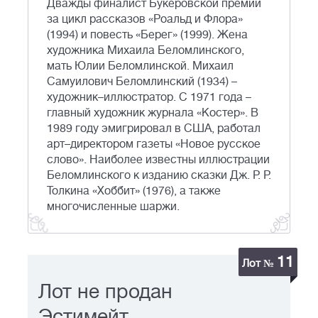
Дважды финалист Букеровской премии
за цикл рассказов «Роальд и Флора»
(1994) и повесть «Берег» (1999). Жена
художника Михаила Беломлинского,
мать Юлии Беломлинской. Михаил
Самуилович Беломлинский (1934) –
художник–иллюстратор. С 1971 года –
главный художник журнала «Костер». В
1989 году эмигрировал в США, работал
арт–директором газеты «Новое русское
слово». Наиболее известны иллюстрации
Беломлинского к изданию сказки Дж. Р. Р.
Толкина «Хоббит» (1976), а также
многочисленные шаржи.
11
Лот №
Лот не продан
Эстимейт