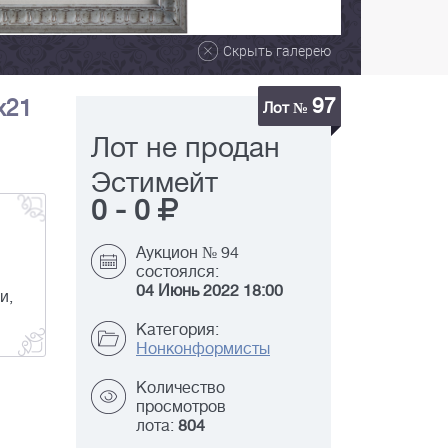
Скрыть галерею
97
x21
Лот №
Лот не продан
Эстимейт
0
-
0
Аукцион № 94
состоялся:
04 Июнь 2022 18:00
и,
Категория:
Нонконформисты
Количество
просмотров
лота:
804