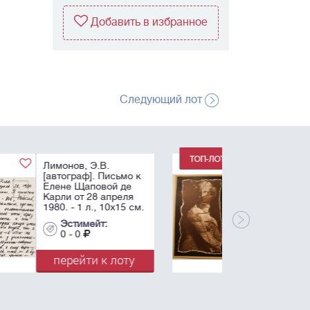
Добавить в избранное
Следующий лот
Драгомощенко, А.Т.,
Приходько Г. Книга-
выставка. Л.:
самиздат, 1974. 26 с.,
13. фото ил.; 13
картонажных папок.
Эстимейт:
0 - 0
перейти к лоту