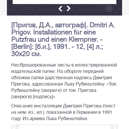
[Пригов, Д.А., автограф]. Dmitri A.
Prigov. Installationen für eine
Putzfrau und einen Klempner. -
[Berlin]: [б.и.], 1991. - 12, [4] л.;
30x20 см.
Несброшюрованные листы в иллюстрированной
издательской папке. На обороте передней
обложки папки дарственная надпись Дмитрия
Пригова, адресованная Льву Рубинштейну: «Тов.
Рубинштейну (зверюге) от тов. Пригова
(зверюги) [подпись]».
Описание инсталляции Дмитрия Пригова (текст
на нем. яз., ил.), показанной в Германии в 1991
году. Из архива Льва Рубинштейна.