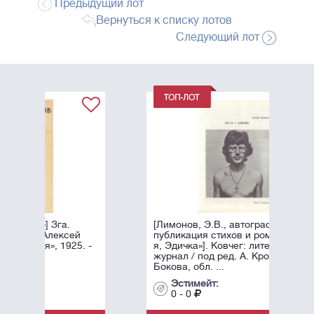
Предыдущий лот
Вернуться к списку лотов
Следующий лот
[Лимонов, Э.В., автограф]. Первая
публикация стихов и романа «Это
. -
я, Эдичка»]. Ковчег: литературный
журнал / под ред. А. Крона и Н.
Бокова, обл. ...
Эстимейт:
0 - 0