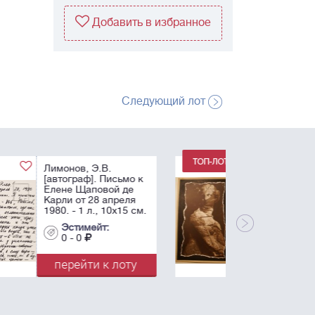
Добавить в избранное
Следующий лот
Драгомощенко, А.Т.,
Приходько Г. Книга-
выставка. Л.:
самиздат, 1974. 26 с.,
13. фото ил.; 13
картонажных папок.
Эстимейт:
0 - 0
перейти к лоту