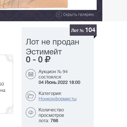
Скрыть галерею
104
Лот №
Лот не продан
Эстимейт
0
-
0
Аукцион № 94
состоялся:
04 Июнь 2022 18:00
50
ена
Категория:
Нонконформисты
Количество
просмотров
лота:
766