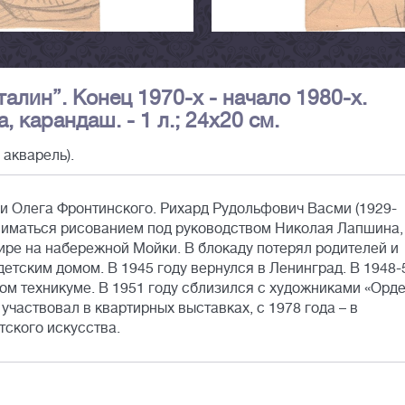
алин”. Конец 1970-х - начало 1980-х.
 карандаш. - 1 л.; 24x20 см.
 акварель).
и Олега Фронтинского. Рихард Рудольфович Васми (1929-
ниматься рисованием под руководством Николая Лапшина,
ире на набережной Мойки. В блокаду потерял родителей и
детским домом. В 1945 году вернулся в Ленинград. В 1948-
ном техникуме. В 1951 году сблизился с художниками «Орд
частвовал в квартирных выставках, с 1978 года – в
ского искусства.