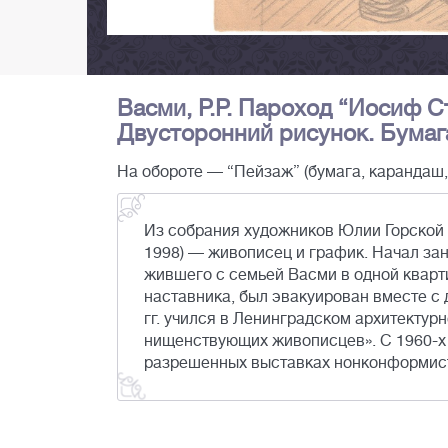
Васми, Р.Р. Пароход “Иосиф Ст
Двусторонний рисунок. Бумага,
На обороте — “Пейзаж” (бумага, карандаш,
Из собрания художников Юлии Горской 
1998) — живописец и график. Начал за
жившего с семьей Васми в одной кварт
наставника, был эвакуирован вместе с 
гг. учился в Ленинградском архитектур
нищенствующих живописцев». С 1960-х у
разрешенных выставках нонконформист