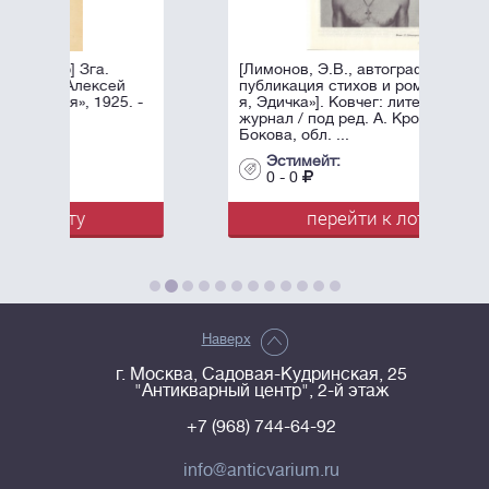
[Лимонов, Э.В., автограф]. Первая
й
публикация стихов и романа «Это
. -
я, Эдичка»]. Ковчег: литературный
журнал / под ред. А. Крона и Н.
Бокова, обл. ...
Эстимейт:
0 - 0
перейти к лоту
Наверх
г. Москва, Садовая-Кудринская, 25
"Антикварный центр", 2-й этаж
+7 (968) 744-64-92
info@anticvarium.ru