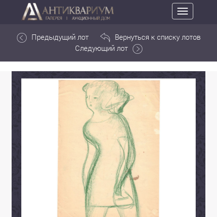
Toggle
navigation
Предыдущий лот
Вернуться к списку лотов
Следующий лот