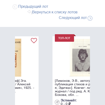
Предыдущий лот
Вернуться к списку лотов
Следующий лот
[Лимонов, Э.В., автограф]. Первая
й
публикация стихов и романа «Это
. -
я, Эдичка»]. Ковчег: литературный
журнал / под ред. А. Крона и Н.
Бокова, обл. ...
Эстимейт:
0 - 0