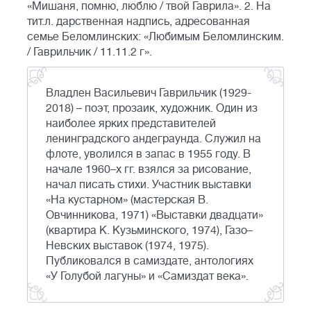
«Мишаня, помню, люблю / твой Гаврила». 2. На
тит.л. дарственная надпись, адресованная
семье Беломлинских: «Любимым Беломлинским.
/ Гаврильчик / 11.11.2 г».
Владлен Васильевич Гаврильчик (1929-
2018) – поэт, прозаик, художник. Один из
наиболее ярких представителей
ленинградского андеграунда. Служил на
флоте, уволился в запас в 1955 году. В
начале 1960–х гг. взялся за рисование,
начал писать стихи. Участник выставки
«На кустарном» (мастерская В.
Овчинникова, 1971) «Выставки двадцати»
(квартира К. Кузьминского, 1974), Газо–
Невских выставок (1974, 1975).
Публиковался в самиздате, антологиях
«У Голубой лагуны» и «Самиздат века».