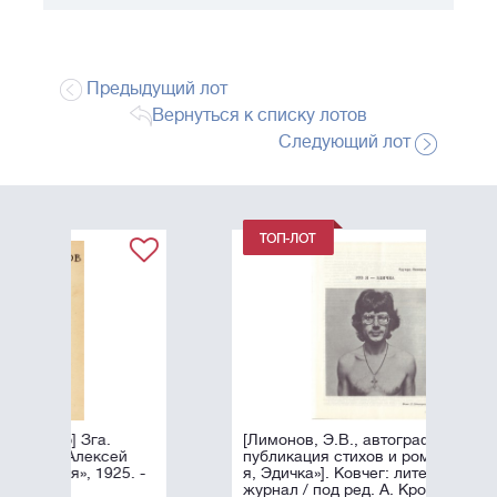
Предыдущий лот
Вернуться к списку лотов
Следующий лот
[Лимонов, Э.В., автограф]. Первая
й
публикация стихов и романа «Это
5. -
я, Эдичка»]. Ковчег: литературный
журнал / под ред. А. Крона и Н.