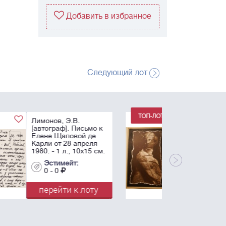
Добавить в избранное
Следующий лот
Драгомощенко, А.Т.,
Приходько Г. Книга-
выставка. Л.:
самиздат, 1974. 26 с.,
13. фото ил.; 13
картонажных папок.
Эстимейт:
0 - 0
перейти к лоту