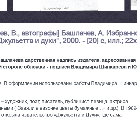
в, В., автографы] Башлачев, А. Избранно
ульетта и духи", 2000. - [20] с, илл.; 22
ашлачева дарственная надпись издателя, адресованная
ней стороне обложки - подписи Владимира Шинкарева и 
е. В оформлении использованы работы Владимира Шинкар
художник, поэт, писатель, публицист, певица, актриса.
ными («Завяли в вазочке цветы бумажные…» и др.). В 1989
открыла издательство «Джульетта и Духи», где сама