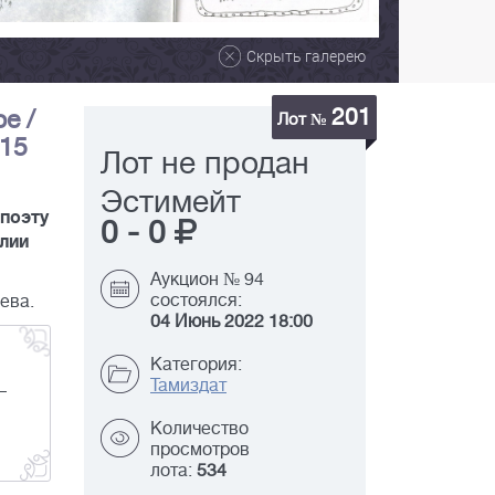
Скрыть галерею
201
е /
Лот №
х15
Лот не продан
Эстимейт
 поэту
0
-
0
Юлии
Аукцион № 94
состоялся:
ева.
04 Июнь 2022 18:00
Категория:
Тамиздат
–
Количество
просмотров
лота:
534