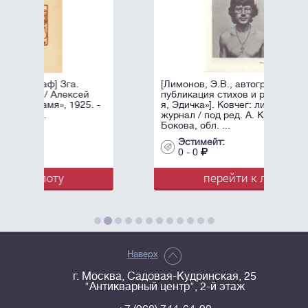
[Лимонов, Э.В., автограф]. Первая
й
публикация стихов и романа «Это
. -
я, Эдичка»]. Ковчег: литературный
журнал / под ред. А. Крона и Н.
Бокова, обл. ...
Эстимейт:
0 - 0
перейти к лоту
Наверх
г. Москва, Садовая-Кудринская, 25
"Антикварный центр", 2-й этаж