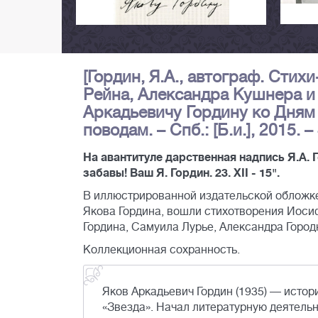
[Гордин, Я.А., автограф. Сти
Рейна, Александра Кушнера и 
Аркадьевичу Гордину ко Дням
поводам. – Спб.: [Б.и.], 2015. –
На авантитуле дарственная надпись Я.А.
забавы! Ваш Я. Гордин. 23. XII - 15".
В иллюстрированной издательской обложке
Якова Гордина, вошли стихотворения Иоси
Гордина, Самуила Лурье, Александра Город
Коллекционная сохранность.
Яков Аркадьевич Гордин (1935) — истори
«Звезда». Начал литературную деятельно