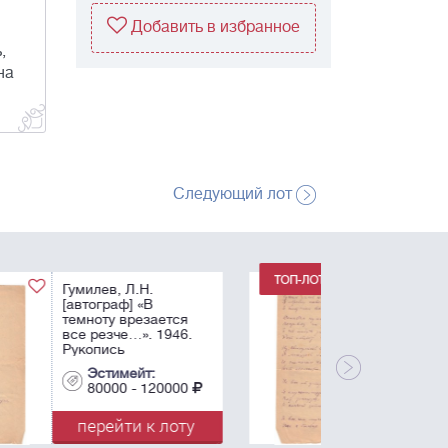
Добавить в избранное
,
на
Следующий лот
Гумилев, Л.Н.
[автограф] «Тот день
придет, когда –
бездомник, гость…».
1946. Рукопись
стихотворения. - 1 л.;
Эстимейт:
22,6х16 см.
80000 - 120000
перейти к лоту