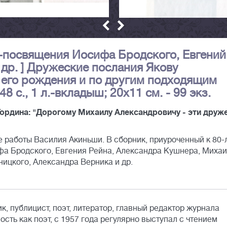
хи-посвящения Иосифа Бродского, Евгений
др. ] Дружеские послания Якову
 его рождения и по другим подходящим
 48 с., 1 л.-вкладыш; 20x11 см. - 99 экз.
 Гордина: "Дорогому Михаилу Александровичу - эти друж
 работы Василия Акиньши. В сборник, приуроченный к 80-
фа Бродского, Евгения Рейна, Александра Кушнера, Миха
ницкого, Александра Верника и др.
к, публицист, поэт, литератор, главный редактор журнала
сть как поэт, с 1957 года регулярно выступал с чтением