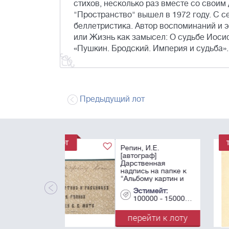
стихов, несколько раз вместе со свои
"Пространство" вышел в 1972 году. С с
беллетристика. Автор воспоминаний и э
или Жизнь как замысел: О судьбе Иосиф
«Пушкин. Бродский. Империя и судьба».
Предыдущий лот
Рахманин, С.Е.
[автограф] Комар.
Авторский макет
книги, оригинал
обложки. элемент
оформления.
Эстимейт:
Рисунки и текст
70000 - 10000
выполнен вручную
1920-е.
перейти к лот