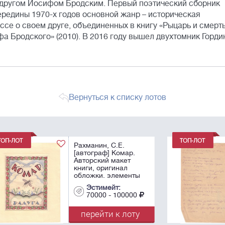
м другом Иосифом Бродским. Первый поэтический сборник
ередины 1970-х годов основной жанр – историческая
ссе о своем друге, объединенных в книгу «Рыцарь и смерть
а Бродского» (2010). В 2016 году вышел двухтомник Горди
Вернуться к списку лотов
Гумилев, Л.Н.
[автограф] «В
темноту врезается
все резче…». 1946.
ы
Рукопись
стихотворения. - 1 л.;
Эстимейт:
22,6х16 см.
0
80000 - 120000
.
у
перейти к лоту