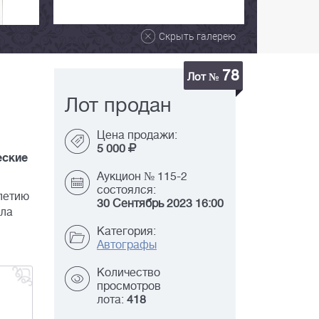
Скрыть галерею
78
Лот №
Лот продан
Цена продажи:
5 000
еские
Аукцион № 115-2
состоялся:
летию
30 Сентябрь 2023 16:00
ила
Категория:
Автографы
Количество
просмотров
лота:
418