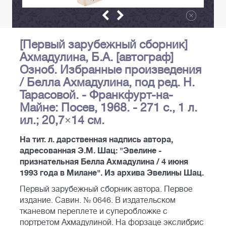
[Первый зарубежный сборник]
Ахмадулина, Б.А. [автограф]
Озноб. Избранные произведения
/ Белла Ахмадулина, под ред. Н.
Тарасовой. - Франкфурт-на-
Майне: Посев, 1968. - 271 с., 1 л.
ил.; 20,7×14 см.
На тит. л. дарственная надпись автора,
адресованная Э.М. Шац: "Эвелине -
признательная Белла Ахмадулина / 4 июня
1993 года в Милане". Из архива Эвелины Шац.
Первый зарубежный сборник автора. Первое
издание. Савин. № 0646. В издательском
тканевом переплете и суперобложке с
портретом Ахмадулиной. На форзаце экслибрис