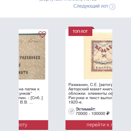
Следующий лот
Рахманин, С.Е. [автограф] Комар.
 к
Авторский макет книги, оригинал
обложки. элементы оформления.
б.:]
Рисунки и текст выполнен вручную.
1920-е.
Эстимейт:
70000 - 100000
перейти к лоту