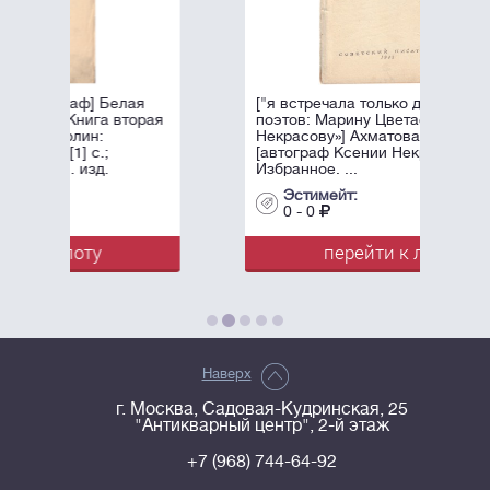
я
["я встречала только двух женщин-
орая
поэтов: Марину Цветаеву и Ксению
Некрасову»] Ахматова, А.А.
[автограф Ксении Некрасовой]
Избранное. ...
Эстимейт:
0 - 0
перейти к лоту
Наверх
г. Москва, Садовая-Кудринская, 25
"Антикварный центр", 2-й этаж
+7 (968) 744-64-92