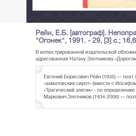
Рейн, Е.Б. [автограф]. Непопра
"Огонек", 1991. - 29, [3] c.; 16,
В иллюстрированной издательской обложке.
адресованная Натану Злотникову:«Дорогому 
Евгений Борисович Рейн (1935) — поэт, 
«ахматовских сирот» (вместе с Иосиф
«Трагический элегик» - по определению
Маркович Злотников (1934-2006) — поэт