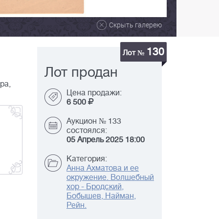
Скрыть галерею
130
Лот №
Лот продан
ра,
Цена продажи:
6 500
Аукцион № 133
состоялся:
05 Апрель 2025 18:00
Категория:
Анна Ахматова и ее
окружение. Волшебный
хор - Бродский,
Бобышев, Найман,
Рейн.