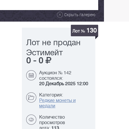
Скрыть галерею
130
Лот №
Лот не продан
Эстимейт
0
-
0
Аукцион № 142
состоялся:
20 Декабрь 2025 12:00
Категория:
Редкие монеты и
медали
Количество
просмотров
лота:
113