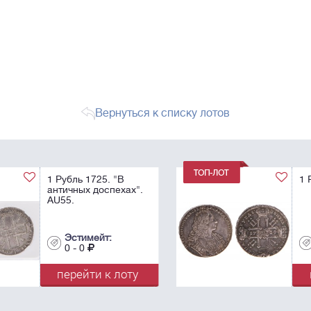
Вернуться к списку лотов
1 Рубль 1729.
".
Эстимейт:
0 - 0
у
перейти к лоту