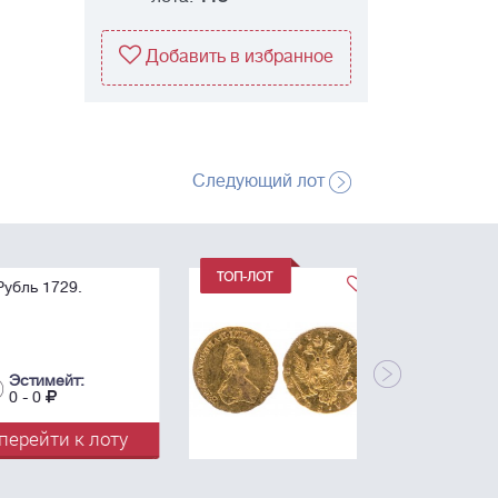
Добавить в избранное
Следующий лот
1 Рубль 1779. Для
дворцового обихода.
R.
Эстимейт:
0 - 0
перейти к лоту