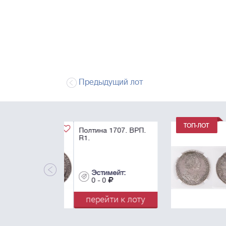
Предыдущий лот
1 Рубль 1725. "В
античных доспехах
AU55.
Эстимейт:
0 - 0
перейти к лот