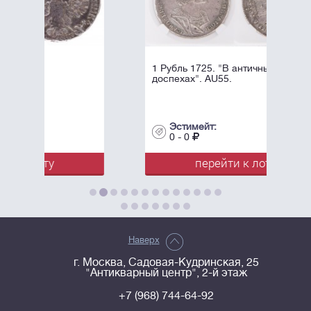
1 Рубль 1725. "В античных
доспехах". AU55.
Эстимейт:
0 - 0
перейти к лоту
Наверх
г. Москва, Садовая-Кудринская, 25
"Антикварный центр", 2-й этаж
+7 (968) 744-64-92