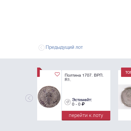
Предыдущий лот
1 Рубль 1725. "В
античных доспехах
AU55.
Эстимейт:
0 - 0
перейти к лот