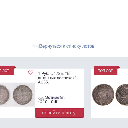
Вернуться к списку лотов
1 Рубль 1729.
".
Эстимейт:
0 - 0
у
перейти к лоту