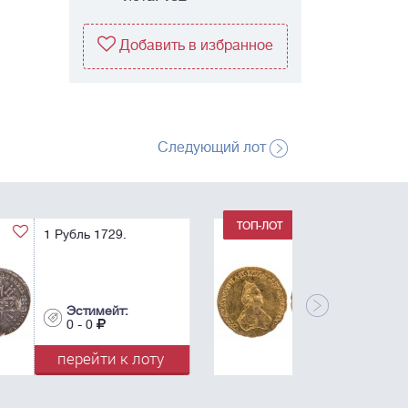
Добавить в избранное
Следующий лот
1 Рубль 1779. Для
дворцового обихода.
R.
Эстимейт:
0 - 0
перейти к лоту