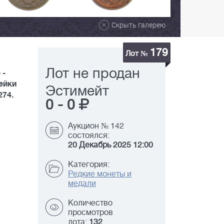
Скрыть галерею
179
Лот №
Лот не продан
 -
пейки
Эстимейт
274.
0
-
0
Аукцион № 142
состоялся:
20 Декабрь 2025 12:00
Категория:
Редкие монеты и
медали
Количество
просмотров
лота:
132