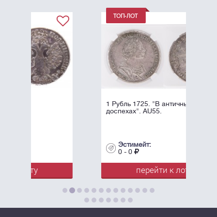
1 Рубль 1725. "В античных
доспехах". AU55.
Эстимейт:
0 - 0
перейти к лоту