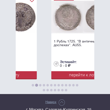
1 Рубль 1725. "В античных
доспехах". AU55.
Эстимейт:
0 - 0
перейти к лоту
Наверх
г. Москва, Садовая-Кудринская, 25