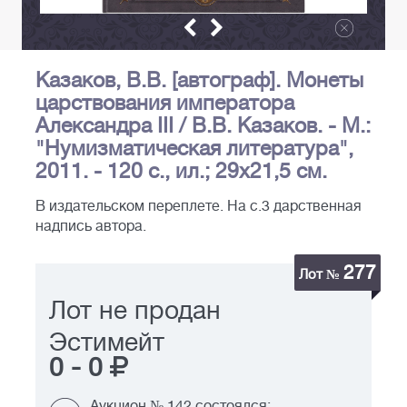
Казаков, В.В. [автограф]. Монеты
царствования императора
Александра III / В.В. Казаков. - М.:
"Нумизматическая литература",
2011. - 120 с., ил.; 29x21,5 см.
В издательском переплете. На с.3 дарственная
надпись автора.
277
Лот №
Лот не продан
Эстимейт
0
-
0
Аукцион № 142 состоялся: