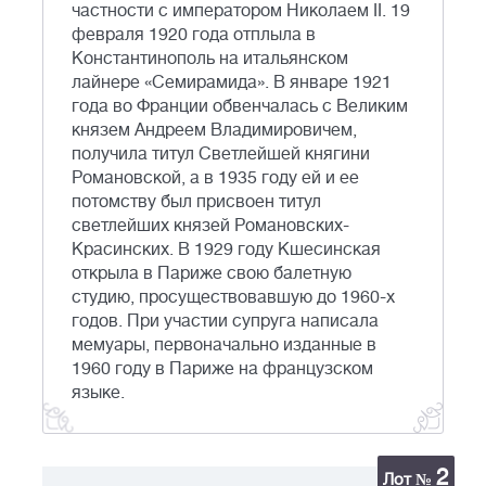
частности с императором Николаем II. 19
февраля 1920 года отплыла в
Константинополь на итальянском
лайнере «Семирамида». В январе 1921
года во Франции обвенчалась с Великим
князем Андреем Владимировичем,
получила титул Светлейшей княгини
Романовской, а в 1935 году ей и ее
потомству был присвоен титул
светлейших князей Романовских-
Красинских. В 1929 году Кшесинская
открыла в Париже свою балетную
студию, просуществовавшую до 1960-х
годов. При участии супруга написала
мемуары, первоначально изданные в
1960 году в Париже на французском
языке.
2
Лот №