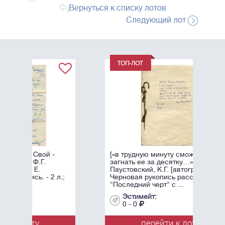
Вернуться к списку лотов
Следующий лот
[«в трудную минуту сможете
загнать ее за десятку…»]
Паустовский, К.Г. [автограф].
Черновая рукопись рассказа
"Последний черт" с ...
Эстимейт:
0 - 0
перейти к лоту