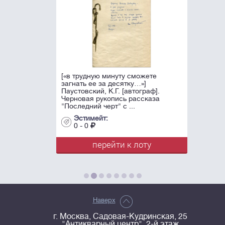
[«в трудную минуту сможете
загнать ее за десятку…»]
Паустовский, К.Г. [автограф].
Черновая рукопись рассказа
"Последний черт" с ...
Эстимейт:
0 - 0
перейти к лоту
Наверх
г. Москва, Садовая-Кудринская, 25
"Антикварный центр", 2-й этаж