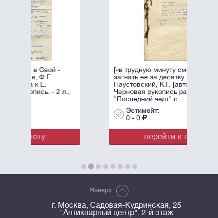
[«в трудную минуту сможете
загнать ее за десятку…»]
Паустовский, К.Г. [автограф].
л.;
Черновая рукопись рассказа
"Последний черт" с ...
Эстимейт:
0 - 0
перейти к лоту
Наверх
г. Москва, Садовая-Кудринская, 25
"Антикварный центр", 2-й этаж