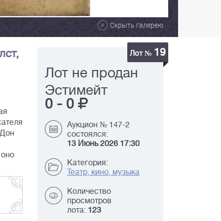
Скрыть галерею
19
лст,
Лот №
Лот не продан
Эстимейт
0
-
0
ая
сателя
Аукцион № 147-2
"Дон
состоялся:
13 Июнь 2026 17:30
 оно
Категория:
Театр, кино, музыка
Количество
просмотров
лота:
123