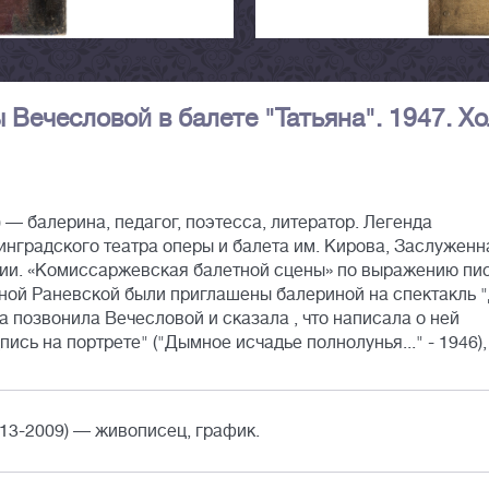
 Вечесловой в балете "Татьяна". 1947. Хо
 — балерина, педагог, поэтесса, литератор. Легенда
нградского театра оперы и балета им. Кирова, Заслуженн
мии. «Комиссаржевская балетной сцены» по выражению пи
иной Раневской были приглашены балериной на спектакль 
а позвонила Вечесловой и сказала , что написала о ней
сь на портрете" ("Дымное исчадье полнолунья..." - 1946),
13-2009) — живописец, график.