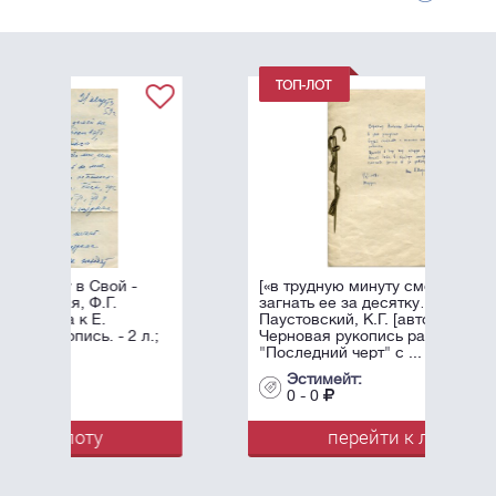
-
[«в трудную минуту сможете
загнать ее за десятку…»]
Паустовский, К.Г. [автограф].
 л.;
Черновая рукопись рассказа
"Последний черт" с ...
Эстимейт:
0 - 0
перейти к лоту