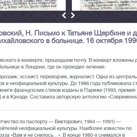
ловский, Н. Письмо к Татьяне Щербине и 
хайловского в больнице. 16 октября 199
ского в конверте, прошедшем почту. В конверт вложены 
больнице в Лондоне, где он проходил лечение.
 прозаик, эссеист, переводчик, журналист. Одна из централ
ов и неофициальной культуры. До 1986 года публиковала с
 книги французских стихов изданы в Париже (1993, премия
) и в Канаде. Составила авторскую антологию «Современн
тчество по паспорту — Викторович; 1964 — 1991) —
дейтелей неофициальной культуры. Наиболее известен по
эза «Вам и не снилось…». В конце 1980-х снимался в