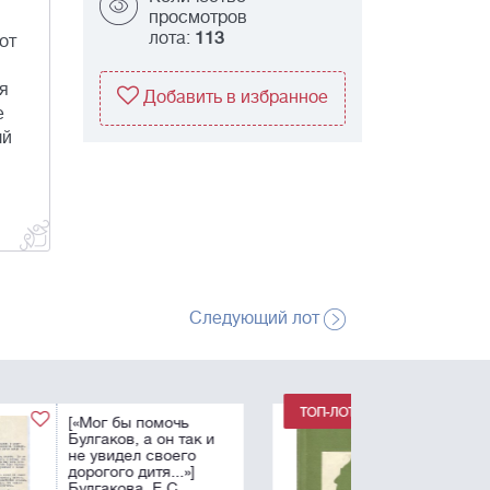
просмотров
лота:
113
от
я
Добавить в избранное
е
ый
Следующий лот
[Уникальный лот!
Более 200
автографов —
Ахмадулина Б.,
Бахчанян В., Битов