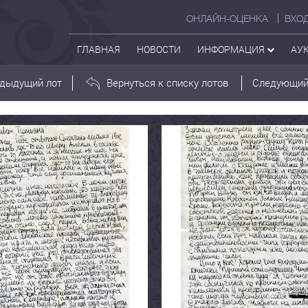
ОНЛАЙН-ОЦЕНКА
ВХО
ГЛАВНАЯ
НОВОСТИ
ИНФОРМАЦИЯ
АУ
дыдущий лот
Вернуться к списку лотов
Следующий