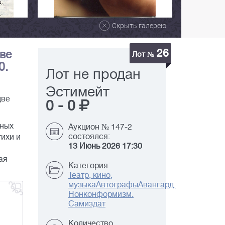
Скрыть галерею
26
две
Лот №
0.
Лот не продан
Эстимейт
две
0
-
0
ьных
Аукцион № 147-2
состоялся:
тихи и
13 Июнь 2026 17:30
ая
Категория:
Театр, кино,
музыка
Автографы
Авангард.
Нонконформизм.
Самиздат
Количество