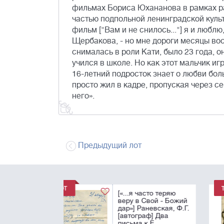
фильмах Бориса Юхананова в рамках ра
частью подпольной ленинградской культ
фильм ["Вам и не снилось..."] я и люблю
Щербакова, - но мне дороги месяцы во
снималась в роли Кати, было 23 года, 
учился в школе. Но как этот мальчик и
16-летний подросток знает о любви бол
просто жил в кадре, пропуская через с
него».
Предыдущий лот
[«в трудную минуту
сможете загнать е
за десятку…»]
Паустовский, К.Г.
[автограф]. Черно