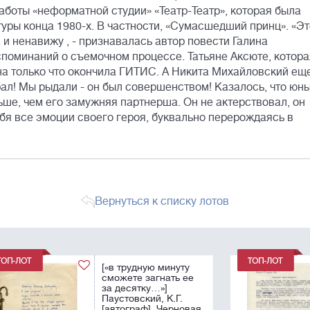
боты «неформатной студии» «Театр-Театр», которая была
уры конца 1980-х. В частности, «Сумасшедший принц». «Эт
, и ненавижу , - признавалась автор повести Галина
споминаний о съемочном процессе. Татьяне Аксюте, котора
она только что окончила ГИТИС. А Никита Михайловский ещ
грал! Мы рыдали - он был совершенством! Казалось, что юн
ьше, чем его замужняя партнерша. Он не актерствовал, он
ебя все эмоции своего героя, буквально перерождаясь в
Вернуться к списку лотов
[«Мог бы помочь
е
Булгаков, а он так и
не увидел своего
дорогого дитя...»]
вая
Булгакова, Е.С.