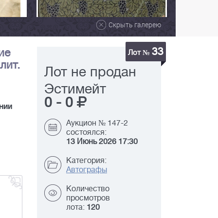
Скрыть галерею
33
ие
Лот №
лит.
Лот не продан
Эстимейт
0
-
0
нии
Аукцион № 147-2
состоялся:
13 Июнь 2026 17:30
Категория:
Автографы
Количество
просмотров
лота:
120