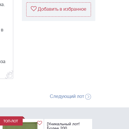
на.
Добавить в избранное
 в
юза
Следующий лот
[Уникальный лот!
Более 200