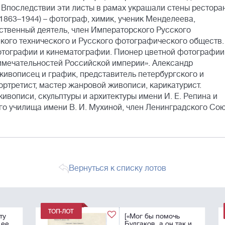
 Впоследствии эти листы в рамах украшали стены рестора
1863–1944) – фотограф, химик, ученик Менделеева,
ественный деятель, член Императорского Русского
кого технического и Русского фотографического обществ.
отографии и кинематографии. Пионер цветной фотографии
имечательностей Российской империи». Александр
ивописец и график, представитель петербургского и
ортретист, мастер жанровой живописи, карикатурист.
вописи, скульптуры и архитектуры имени И. Е. Репина и
 училища имени В. И. Мухиной, член Ленинградского Со
Вернуться к списку лотов
[«Мог бы помочь
е
Булгаков, а он так и