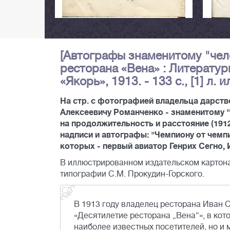
[Автографы знаменитому "чел
ресторана «Вена» : Литератур
«Якорь», 1913. - 133 с., [1] л. ил
На стр. с фотографией владельца дарств
Алексеевичу Романченко - знаменитому 
на продолжительность и расстояние (191
надписи и автографы: "Чемпиону от чемпи
которых - первый авиатор Генрих Сегно, И
В иллюстрированном издательском картона
типографии С.М. Прокудин-Горского.
В 1913 году владелец ресторана Иван 
«Десятилетие ресторана „Вена“», в кот
наиболее известных посетителей, но и