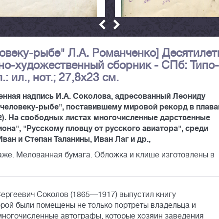
овеку-рыбе" Л.А. Романченко] Десятилет
но-художественный сборник - СПб: Типо-
.: ил., нот.; 27,8х23 см.
енная надпись И.А. Соколова, адресованный Леониду
"человеку-рыбе", поставившему мировой рекорд в плава
2). На свободных листах многочисленные дарственные
она", "Русскому пловцу от русского авиатора", среди
ван и Степан Таланины, Иван Лаг и др.,
же. Мелованная бумага. Обложка и клише изготовлены в
Сергеевич Соколов (1865—1917) выпустил книгу
орой были помещены не только портреты владельца и
 многочисленные автографы, которые хозяин заведения