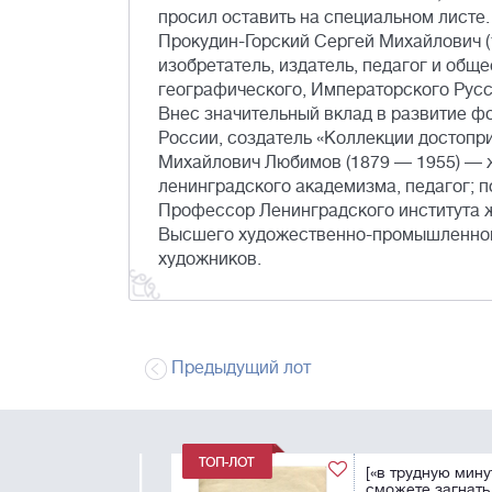
просил оставить на специальном листе.
Прокудин-Горский Сергей Михайлович (
изобретатель, издатель, педагог и общ
географического, Императорского Русс
Внес значительный вклад в развитие ф
России, создатель «Коллекции достопр
Михайлович Любимов (1879 — 1955) — ж
ленинградского академизма, педагог; п
Профессор Ленинградского института жи
Высшего художественно-промышленного
художников.
Предыдущий лот
[«в трудную минуту
сможете загнать е