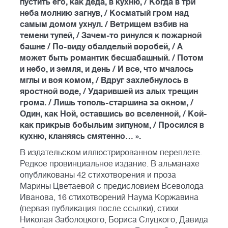
пустить его, как деда, в кухню, / Когда в три
неба молнию загнув, / Косматый гром над
самым домом ухнул. / Ветрищем взбив на
темени тупей, / Зачем-то ринулся к пожарной
башне / По-виду обалделый воробей, / А
может быть романтик бесшабашный. / Потом
и небо, и земля, и день / И все, что мчалось
мглы и воя комом, / Вдруг захлебнулось в
яростной воде, / Ударившей из алых трещин
грома. / Лишь тополь-старшина за окном, /
Один, как Ной, оставшись во вселенной, / Кой-
как прикрыв бобыльим зипуном, / Просился в
кухню, кланяясь смятенно… ».
В издательском иллюстрированном переплете.
Редкое провинциальное издание. В альманахе
опубликованы 42 стихотворения и проза
Марины Цветаевой с предисловием Всеволода
Иванова, 16 стихотворений Наума Коржавина
(первая публикация после ссылки), стихи
Николая Заболоцкого, Бориса Слуцкого, Давида