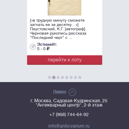
[«в трудную минуту сможете
загнать ее за десятку…»]
Паустовский, К.Г. [автограф].
Черновая рукопись рассказа
"Последний черт" с ...
Эстимейт:
0 - 0
перейти к лоту
Наверх
г. Москва, Садовая-Кудринская, 25
"Антикварный центр", 2-й этаж
+7 (968) 744-64-92
info@anticvarium.ru