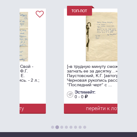
[«в трудную минуту сможете
загнать ее за десятку…»]
Паустовский, К.Г. [автограф].
л.;
Черновая рукопись рассказа
"Последний черт" с ...
Эстимейт:
0 - 0
перейти к лоту