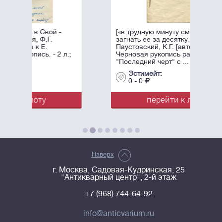
-
[«в трудную минуту сможете
загнать ее за десятку…»]
Паустовский, К.Г. [автограф].
 л.;
Черновая рукопись рассказа
"Последний черт" с ...
Эстимейт:
0 - 0
перейти к лоту
Наверх
г. Москва, Садовая-Кудринская, 25
"Антикварный центр", 2-й этаж
+7 (968) 744-64-92
info@anticvarium.ru