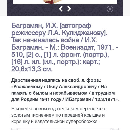
Баграмян, И.Х. [автограф
режиссеру Л.А. Кулиджанову].
Так начиналась война / И.Х.
Баграмян. - М.: Воениздат, 1971. -
510, [2] c., [1] л. фронт. (портр.),
[16] л. ил. (ил., портр.): карт.;
20,6х13,3 см.
Дарственная надпись на своб. л. форз.:
«Уважаемому / Льву Александровичу / На
память о былом и незабываемом / в трудном
для Родины 1941 году / ИБаграмян / 12.3.1971».
В коленкоровом издательском переплете с
золотым тиснением по передней крышке и
корешку и издательской суперобложке.