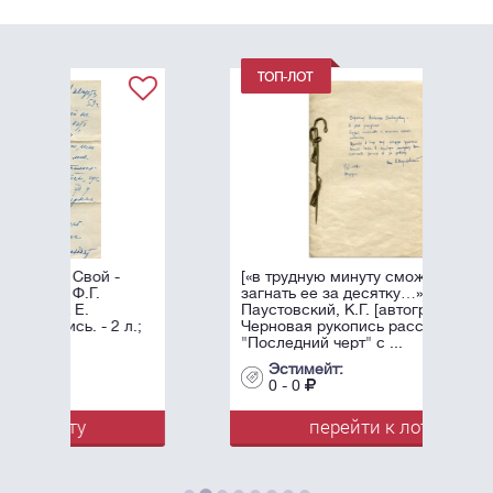
[«в трудную минуту сможете
загнать ее за десятку…»]
Паустовский, К.Г. [автограф].
л.;
Черновая рукопись рассказа
"Последний черт" с ...
Эстимейт:
0 - 0
перейти к лоту