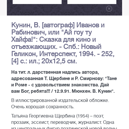
Кунин, В. [автограф] Иванов и
Рабинович, или "Ай гоу ту
Хайфа!": Cказка для кино и
отъезжающих. - Спб.: Новый
Геликон, Интерспект, 1994. - 252,
[4] с.: ил.; 20x12,5 см.
На тит. л. дарственная надпись автора,
адресованная Т. Щербине и Р. Смирнову: "Тане
и Роме - с удовольствием знакомства. Дай
вам Бог, ребята!!! / 12.9.91. Мюнхен. В. Кунин".
В иллюстрированной издательской обложке.
Очень хорошая сохранность.
Татьяна Георгиевна Щербина (1954) – поэт,
прозаик, эссеист, переводчик, журналист. Одна
из центральных фигур поэтической новой волны