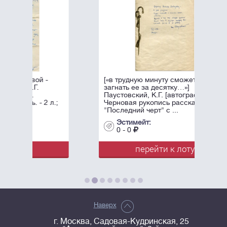
[«в трудную минуту сможете
загнать ее за десятку…»]
Паустовский, К.Г. [автограф].
Черновая рукопись рассказа
"Последний черт" с ...
Эстимейт:
0 - 0
перейти к лоту
Наверх
г. Москва, Садовая-Кудринская, 25