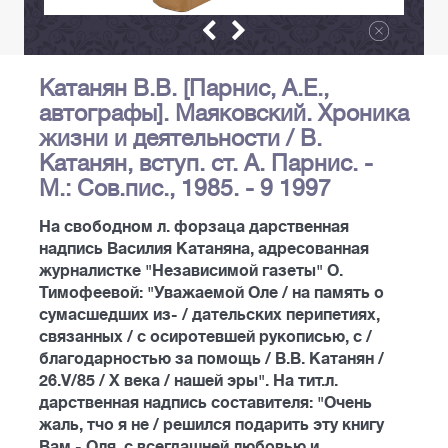
Катанян В.В. [Парнис, А.Е.,
автографы]. Маяковский. Хроника
жизни и деятельности / В.
Катанян, вступ. ст. А. Парнис. -
М.: Сов.пис., 1985. - 9 1997
На свободном л. форзаца дарственная
надпись Василия Катаняна, адресованная
журналистке "Независимой газеты" О.
Тимофеевой: "Уважаемой Оле / на память о
сумасшедших из- / дательских перипетиях,
связанных / с осиротевшей рукописью, с /
благодарностью за помощь / В.В. Катанян /
26.V/85 / Х века / нашей эры". На тит.л.
дарственная надпись составителя: "Очень
жаль, тчо я не / решился подарить эту книгу
Вам - Оля, с всегдашней любовью и