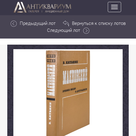
Toggle
navigation
Предыдущий лот
Вернуться к списку лотов
Следующий лот