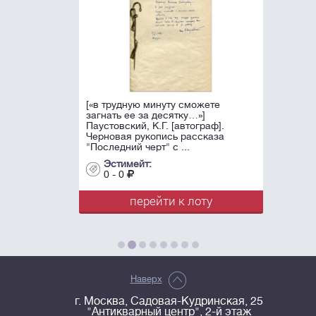
[«в трудную минуту сможете
загнать ее за десятку…»]
Паустовский, К.Г. [автограф].
Черновая рукопись рассказа
"Последний черт" с ...
Эстимейт:
0 - 0
перейти к лоту
Наверх
г. Москва, Садовая-Кудринская, 25
"Антикварный центр", 2-й этаж