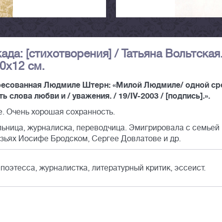
када: [стихотворения] / Татьяна Вольтская.
20x12 см.
адресованная Людмиле Штерн: «Милой Людмиле/ одной ср
 слова любви и / уважения. / 19/IV-2003 / [подпись].».
. Очень хорошая сохранность.
льница, журналиска, переводчица. Эмигрировала с семьей 
рузьях Иосифе Бродском, Сергее Довлатове и др.
 поэтесса, журналистка, литературный критик, эссеист.