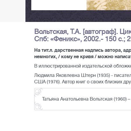
Вольтская, Т.А. [автограф]. Ци
Спб: «Феникс», 2002.- 150 с.; 
На тит.л. дарственная надпись автора, 
немногих, / кому не кривя / можно написать
В иллюстрированной издательской обложке
Людмила Яковлевна Штерн (1935) - писате
США (1976). Автор книг о своих близких д
Татьяна Анатольевна Вольтская (1960) –