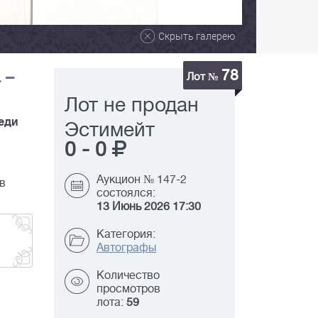
Скрыть галерею
78
 –
Лот №
Лот не продан
еди
Эстимейт
0
-
0
Аукцион № 147-2
в
состоялся:
13 Июнь 2026 17:30
Категория:
Автографы
Количество
просмотров
лота:
59