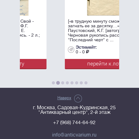
[«в трудную минуту сможете
загнать ее за десятку…»]
Паустовский, К.Г. [автограф].
л.;
Черновая рукопись рассказа
"Последний черт" с ...
Эстимейт:
0 - 0
перейти к лоту
Наверх
г. Москва, Садовая-Кудринская, 25
"Антикварный центр", 2-й этаж
+7 (968) 744-64-92
info@anticvarium.ru