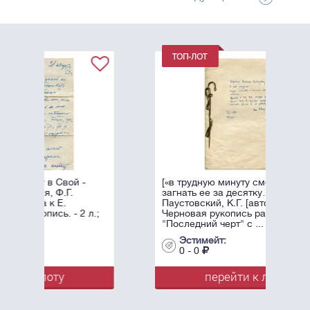
[«в трудную минуту сможете
загнать ее за десятку…»]
Паустовский, К.Г. [автограф].
л.;
Черновая рукопись рассказа
"Последний черт" с ...
Эстимейт:
0 - 0
перейти к лоту