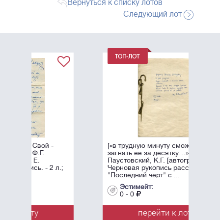
Вернуться к списку лотов
Следующий лот
[«в трудную минуту сможете
загнать ее за десятку…»]
Паустовский, К.Г. [автограф].
л.;
Черновая рукопись рассказа
"Последний черт" с ...
Эстимейт:
0 - 0
перейти к лоту