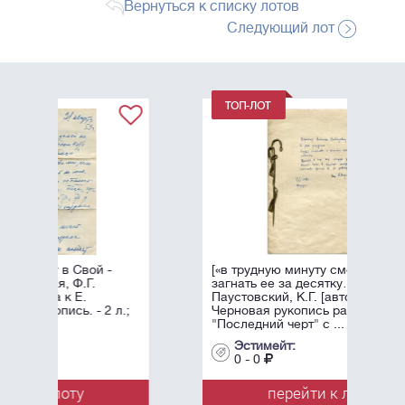
Вернуться к списку лотов
Следующий лот
[«в трудную минуту сможете
загнать ее за десятку…»]
Паустовский, К.Г. [автограф].
л.;
Черновая рукопись рассказа
"Последний черт" с ...
Эстимейт:
0 - 0
перейти к лоту