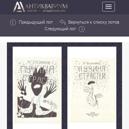
Toggle
navigation
Предыдущий лот
Вернуться к списку лотов
Следующий лот